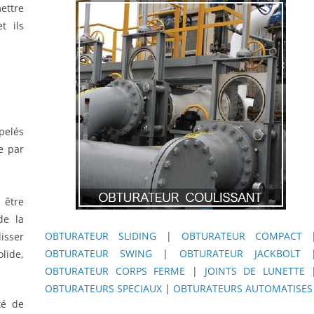
ettre
t ils
pelés
e par
 être
de la
OBTURATEUR SLIDING
|
OBTURATEUR COMPACT
lisser
OBTURATEUR SWING
|
OBTURATEUR JACKBOLT
lide,
OBTURATEUR CORPS FERME
|
JOINTS DE LUNETTE
OBTURATEURS SPECIAUX
|
OBTURATEURS AUTOMATISES
té de