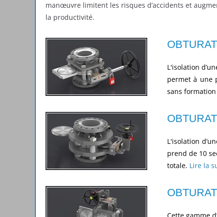
manœuvre limitent les risques d’accidents et augme
la productivité.
OBTURAT
L'isolation d’u
permet à une 
sans formation 
OBTURAT
L'isolation d’u
prend de 10 se
totale.
Lire la s
OBTURAT
Cette gamme d’o