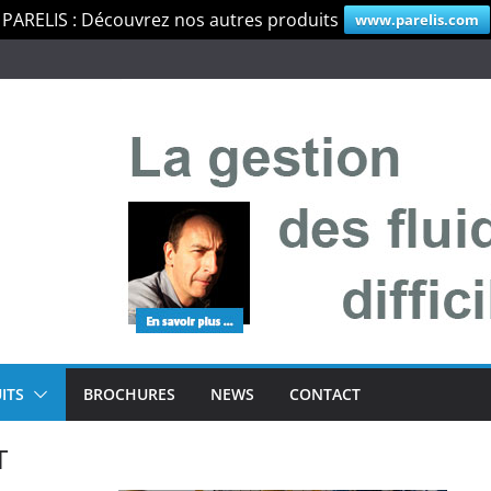
PARELIS : Découvrez nos autres produits
www.parelis.com
ITS
BROCHURES
NEWS
CONTACT
T