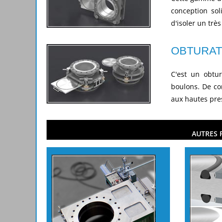
conception so
d'isoler un trè
OBTURAT
C'est un obtu
boulons. De co
aux hautes pre
AUTRES 