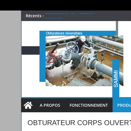
Passer
Récents :
Modification de l’isolation
existante…
au
Test Qualité
contenu
Applications
Obturateur BOXY
Obturateur SAMMI
A PROPOS
FONCTIONNEMENT
PRODU
OBTURATEUR CORPS OUVER