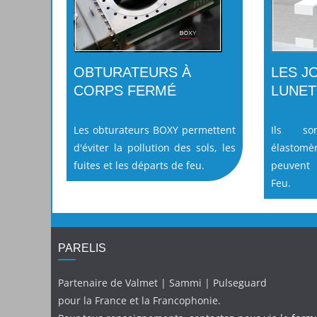
OBTURATEURS À
LES J
CORPS FERMÉ
LUNET
Les obturateurs BOXY permettent
Ils so
d'éviter la pollution des sols, les
élastomèr
fuites et les départs de feu.
peuvent 
Feu.
PARELIS
Partenaire de Valmet | Sammi | Pulseguard
pour la France et la Francophonie.