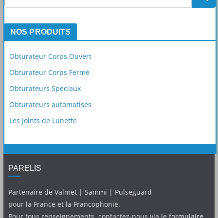
NOS PRODUITS
Obturateur Corps Ouvert
Obturateur Corps Fermé
Obturateurs Spéciaux
Obturateurs automatisés
Les Joints de Lunette
PARELIS
Partenaire de Valmet | Sammi | Pulseguard
pour la France et la Francophonie.
Pour tous renseignements, contactez-nous via le
formulaire