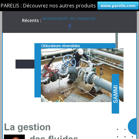
PARELIS : Découvrez nos autres produits
www.parelis.com
Passer
Modification de l’isolation
Récents :
au
existante…
contenu
Test Qualité
Applications
Obturateur BOXY
Obturateur SAMMI